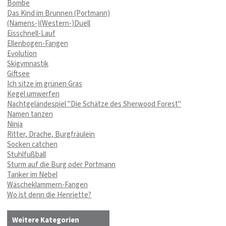
Bombe
Das Kind im Brunnen (Portmann)
(Namens-)(Western-)Duell
Eisschnell-Lauf
Ellenbogen-Fangen
Evolution
Skigymnastik
Giftsee
Ich sitze im grünen Gras
Kegel umwerfen
Nachtgeländespiel "Die Schätze des Sherwood Forest"
Namen tanzen
Ninja
Ritter, Drache, Burgfräulein
Socken catchen
Stuhlfußball
Sturm auf die Burg oder Portmann
Tanker im Nebel
Wäscheklammern-Fangen
Wo ist denn die Henriette?
Weitere Kategorien