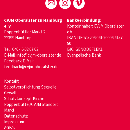
CVJM Oberalster zu Hamburg
Bankverbindung:
e. V.
Kontoinhaber: CVJM Oberalster
Poppenbüttler Markt 2
e.V.
22399 Hamburg
IBAN DE07 5206 0410 0006 4157
50
Tel.: 040 • 6 02 07 02
BIC: GENODEF1EK1
E-Mail:
info@cvjm-oberalster.de
Evangelische Bank
Feedback E-Mail:
feedback@cvjm-oberalster.de
Kontakt
Selbstverpflichtung Sexuelle
Gewalt
Schutzkonzept Kirche
Poppenbüttel/CVJM Standort
Markt
Datenschutz
Im
pressum
AGB's