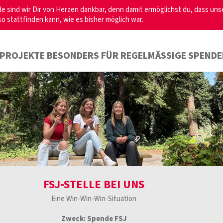
e sind wir Dir von Herzen dankbar, denn damit ermöglichst du, dass uns
so stattfinden kann, wie es bisher möglich war.
PROJEKTE BESONDERS FÜR REGELMÄSSIGE SPEND
FSJ-STELLE BEI UNS
Eine Win-Win-Win-Situation
Zweck: Spende FSJ