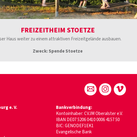
FREIZEITHEIM STOETZE
ser Haus weiter zu einem attraktiven Freizeitgelände ausbauen.
Zweck: Spende Stoetze
rg e. V.
Bankverbindung:
Kontoinhaber: CVJM Oberalster e.V.
IBAN DE07 5206 0410 0006 4157 50
BIC: GENODEF1EK1
Evangelische Bank