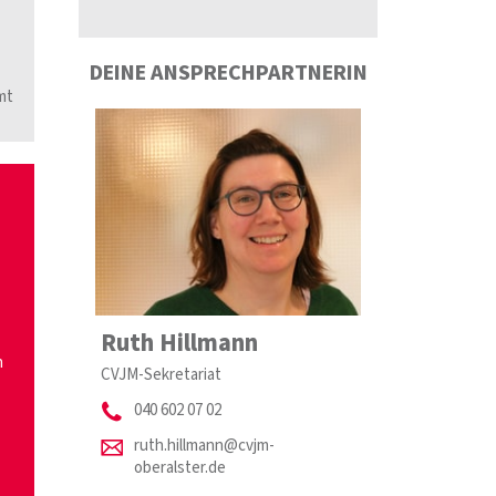
DEINE ANSPRECHPARTNERIN
mt
Ruth Hillmann
n
CVJM-Sekretariat
040 602 07 02
ruth.hillmann@cvjm-
oberalster.de