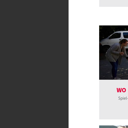
WO 
Spiel