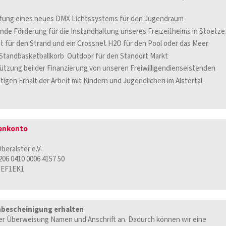
)
fung eines neues DMX Lichtssystems für den Jugendraum
inde Förderung für die Instandhaltung unseres Freizeitheims in Stoetze
t für den Strand und ein Crossnet H2O für den Pool oder das Meer
 Standbasketballkorb Outdoor für den Standort Markt
ützung bei der Finanzierung von unseren Freiwilligendienseistenden
tigen Erhalt der Arbeit mit Kindern und Jugendlichen im Alstertal
enkonto
beralster e.V.
06 0410 0006 4157 50
EF1EK1
bescheinigung erhalten
der Überweisung Namen und Anschrift an. Dadurch können wir eine