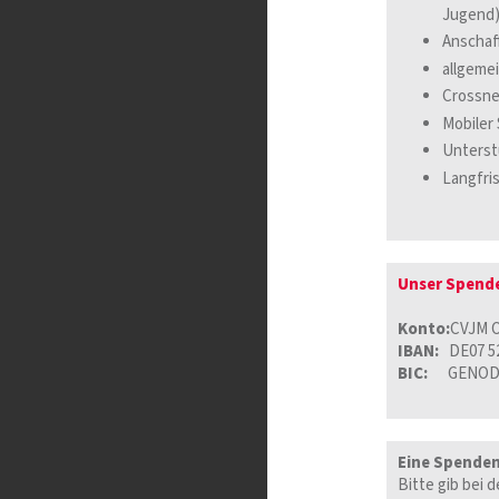
Jugend
Anschaf
allgeme
Crossne
Mobiler
Unterst
Langfris
Unser Spend
Konto:
CVJM O
IBAN:
DE07 52
BIC:
GENOD
Eine Spenden
Bitte gib bei 