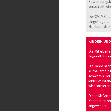
Zuwendungsbes
verschickt wir
Der CVJM Obera
eingetragener 
Hamburg als ge
KINDER- UN
Die Mitarbeite
Jugendliche in
Die Jahre nac
Aufbauarbeit 
schweren Herz
leider vollst
wir stornieren.
Diese Maßnahm
Konsequenzen. 
angewiesen.