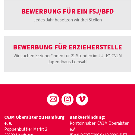
BEWERBUNG FÜR EIN FSJ/BFD
Jedes Jahr besetzen wir drei Stellen
BEWERBUNG FÜR ERZIEHERSTELLE
Wir suchen Erzieher*innen für 21 Stunden im JULE°-CVJM
Jugendhaus Lemsahl
CVJM Oberalster zu Hamburg
Bankverbindung:
e. V.
Kontoinhaber: CVJM Oberalster
Poppenbüttler Markt 2
e.V.