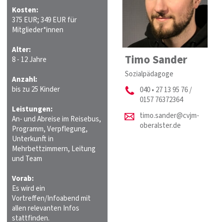
Kosten:
375 EUR; 349 EUR für
Mitglieder*innen
Alter:
Timo Sander
8 - 12 Jahre
Sozialpädagoge
Anzahl:
bis zu 25 Kinder
040 • 27 13 95 76 /
0157 76372364
Leistungen:
timo.sander@cvjm-
An- und Abreise im Reisebus,
oberalster.de
Programm, Verpflegung,
Unterkunft in
Mehrbettzimmern, Leitung
und Team
Vorab:
Es wird ein
Vortreffen/Infoabend mit
allen relevanten Infos
stattfinden.