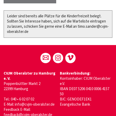
Leider sind bereits alle Plätze für die Kinderfreizeit belegt.
Sollten Sie Interesse haben, sich auf die Warteliste eintragen
zu lassen, schicken Sie gerne eine E-Mail an timo.sander@cvjm-
oberalster.de
CVJM Oberalster zu Hamburg
Bankverbindung:
e. V.
Kontoinhaber: CVJM Oberalster
Poppenbüttler Markt 2
e.V.
22399 Hamburg
IBAN DE07 5206 0410 0006 4157
50
Tel.: 040 • 6 02 07 02
BIC: GENODEF1EK1
E-Mail:
info@cvjm-oberalster.de
Evangelische Bank
Feedback E-Mail:
feedback@cvjm-oberalster.de