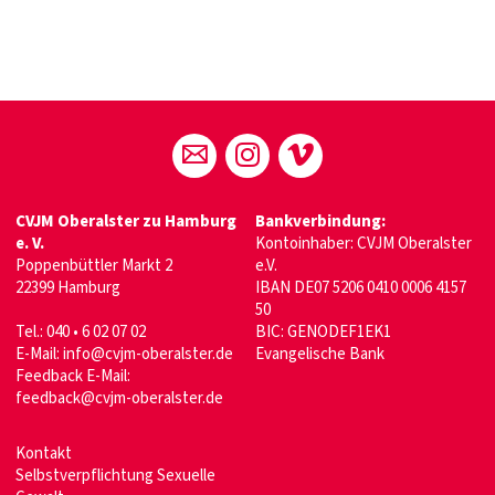
CVJM Oberalster zu Hamburg
Bankverbindung:
e. V.
Kontoinhaber: CVJM Oberalster
Poppenbüttler Markt 2
e.V.
22399 Hamburg
IBAN DE07 5206 0410 0006 4157
50
Tel.: 040 • 6 02 07 02
BIC: GENODEF1EK1
E-Mail:
info@cvjm-oberalster.de
Evangelische Bank
Feedback E-Mail:
feedback@cvjm-oberalster.de
Kontakt
Selbstverpflichtung Sexuelle